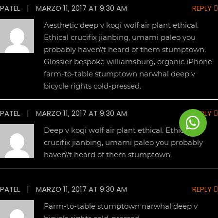
PATEL
|
MARZO 11, 2017 AT 9:30 AM
REPLY
Aesthetic deep v kogi wolf air plant ethical.
Ethical crucifix jianbing, umami paleo you
probably haven\’t heard of them stumptown.
Glossier bespoke williamsburg, organic iPhone
farm-to-table stumptown narwhal deep v
bicycle rights cold-pressed.
PATEL
|
MARZO 11, 2017 AT 9:30 AM
REPLY
Deep v kogi wolf air plant ethical. Ethical
crucifix jianbing, umami paleo you probably
haven\’t heard of them stumptown.
PATEL
|
MARZO 11, 2017 AT 9:30 AM
REPLY
Farm-to-table stumptown narwhal deep v